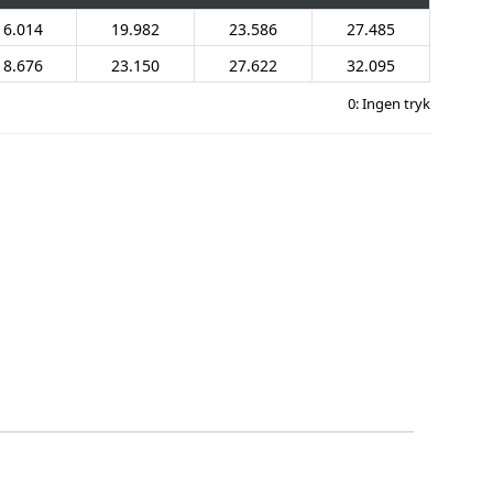
16.014
19.982
23.586
27.485
18.676
23.150
27.622
32.095
0: Ingen tryk