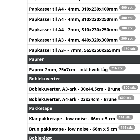
400 stk.
Papkasser til A4 - 4mm, 310x230x100mm
400 stk.
Papkasser til A4 - 4mm, 310x230x250mm
300 stk.
Papkasser til A4 - 7mm, 310x230x250mm
300 stk.
Papkasser til A3 - 4mm, 440x320x300mm
150 stk.
Papkasser til A3+ - 7mm, 565x350x265mm
Paprør
216 stk.
Paprør 2mm, 75x7cm - inkl hvidt låg
Boblekuverter
800 stk.
Boblekuverter, A3-ark - 30x44,5cm - Brune
600 stk.
Boblekuverter, A4-ark - 23x34cm - Brune
Pakketape
144 stk.
Klar pakketape - low noise - 66m x 5 cm
144 stk.
Brun pakketape - low noise - 66m x 5 cm
Bobleplast