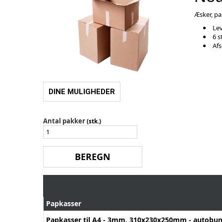
Æsker, pa
Lev
6 s
Afs
DINE MULIGHEDER
Antal pakker
(stk.)
Papkasser
Papkasser til A4 - 3mm, 310x230x250mm - autobu