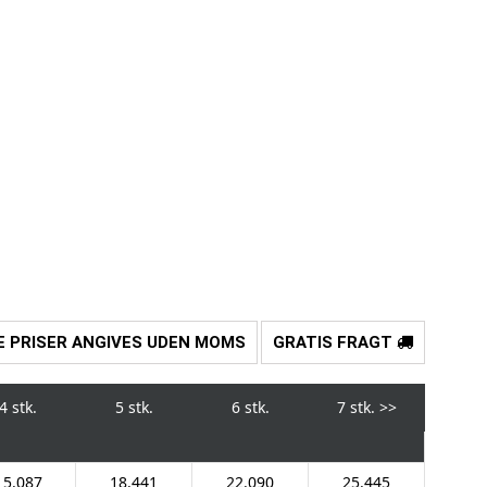
E PRISER ANGIVES UDEN MOMS
GRATIS FRAGT
4 stk.
5 stk.
6 stk.
7 stk.
>>
15.087
18.441
22.090
25.445