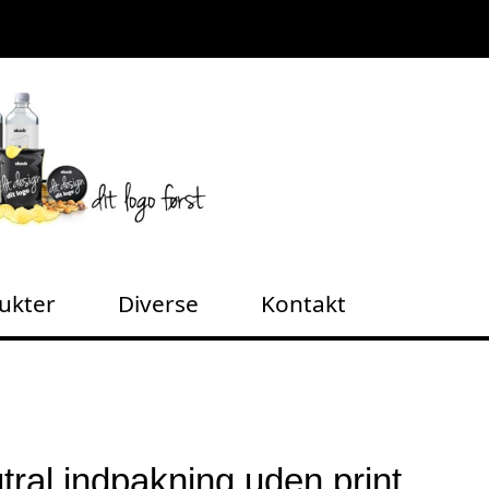
dukter
Diverse
Kontakt
tral indpakning uden print