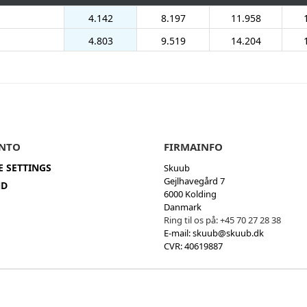
4.142
8.197
11.958
4.803
9.519
14.204
NTO
FIRMAINFO
E SETTINGS
Skuub
Gejlhavegård 7
ND
6000 Kolding
Danmark
Ring til os på:
+45 70 27 28 38
E-mail:
skuub@skuub.dk
CVR: 40619887