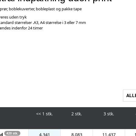
prør, boblekuverter, bobleplast og pakke tape
eres uden tryk
tandard størrelser .A3, A4 størrelse i 3 eller 7 mm
endes indenfor 24 timer
ALL
<<
1 stk.
2 stk.
3 stk.
420 stk.
nd
4.341
8.083
11.437